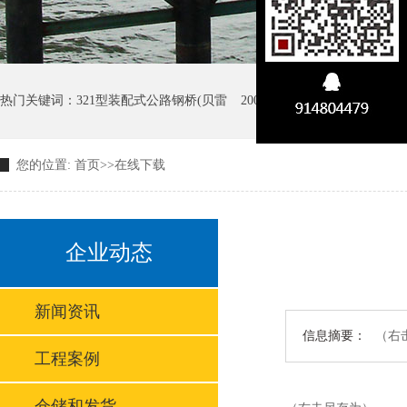
热门关键词：
321型装配式公路钢桥(贝雷
200型装配式公路钢桥(贝雷
您的位置:
首页
>>
在线下载
GW D型大跨径装配式公路钢
企业动态
新闻资讯
信息摘要：
（右
工程案例
仓储和发货