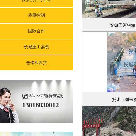
质量控制
安徽五河钢箱
国际合作
长城重工案例
仓储和发货
24小时随身热线
赞比亚30米
13016830012