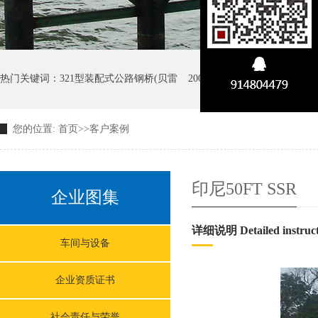
热门关键词：
321型装配式公路钢桥(贝雷
200型装配式公路钢桥(贝雷
您的位置:
首页
>>
客户案例
GW D型大跨径装配式公路钢
印尼50FT SSR
企业图集
详细说明 Detailed instruct
车间与设备
企业资质证书
社会责任与荣誉