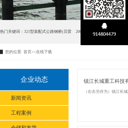
热门关键词：
321型装配式公路钢桥(贝雷
200型装配式公路钢桥(贝雷
您的位置:
首页
>>
在线下载
GW D型大跨径装配式公路钢
企业动态
镇江长城重工科技
（右击另存为）镇江长城
新闻资讯
工程案例
仓储和发货